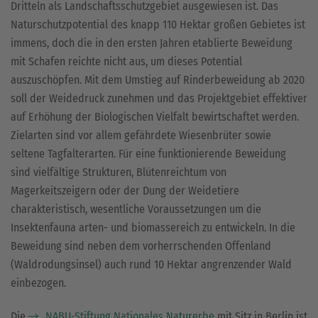
Dritteln als Landschaftsschutzgebiet ausgewiesen ist. Das
Naturschutzpotential des knapp 110 Hektar großen Gebietes ist
immens, doch die in den ersten Jahren etablierte Beweidung
mit Schafen reichte nicht aus, um dieses Potential
auszuschöpfen. Mit dem Umstieg auf Rinderbeweidung ab 2020
soll der Weidedruck zunehmen und das Projektgebiet effektiver
auf Erhöhung der Biologischen Vielfalt bewirtschaftet werden.
Zielarten sind vor allem gefährdete Wiesenbrüter sowie
seltene Tagfalterarten. Für eine funktionierende Beweidung
sind vielfältige Strukturen, Blütenreichtum von
Magerkeitszeigern oder der Dung der Weidetiere
charakteristisch, wesentliche Voraussetzungen um die
Insektenfauna arten- und biomassereich zu entwickeln. In die
Beweidung sind neben dem vorherrschenden Offenland
(Waldrodungsinsel) auch rund 10 Hektar angrenzender Wald
einbezogen.
Die
NABU-Stiftung Nationales Naturerbe
mit Sitz in Berlin ist