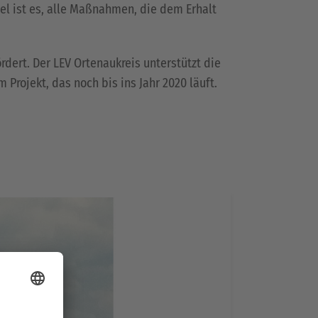
l ist es, alle Maßnahmen, die dem Erhalt
ert. Der LEV Ortenaukreis unterstützt die
ojekt, das noch bis ins Jahr 2020 läuft.