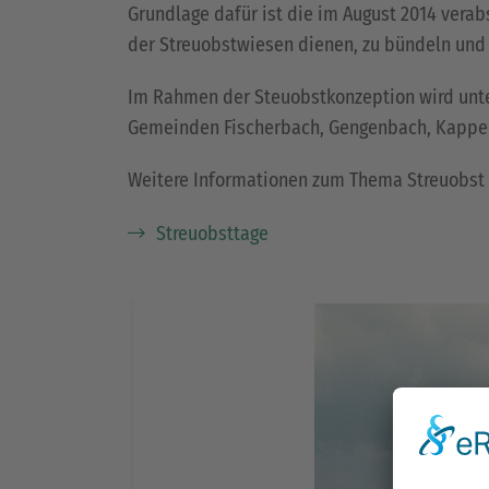
Grundlage dafür ist die im August 2014 vera
der Streuobstwiesen dienen, zu bündeln und 
Im Rahmen der Steuobstkonzeption wird unter
Gemeinden Fischerbach, Gengenbach, Kappel-G
Weitere Informationen zum Thema Streuobst f
Streuobsttage