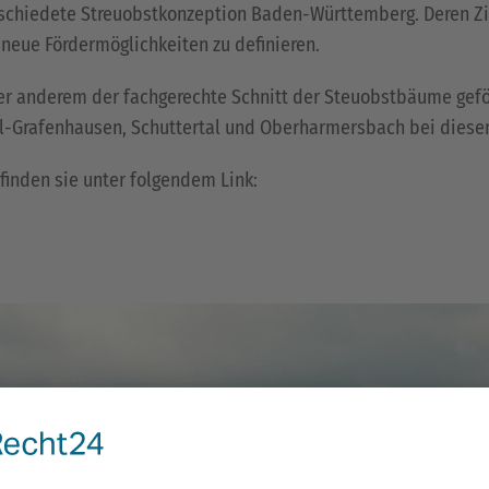
bschiedete Streuobstkonzeption Baden-Württemberg. Deren Zie
neue Fördermöglichkeiten zu definieren.
 anderem der fachgerechte Schnitt der Steuobstbäume geförd
rafenhausen, Schuttertal und Oberharmersbach bei diesem Pr
inden sie unter folgendem Link: