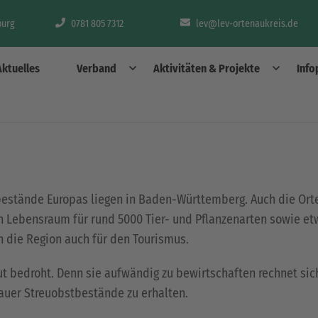
burg
0781 805 7312
lev@lev-ortenaukreis.de
Aktuelles
Verband
Aktivitäten & Projekte
Info
stände Europas liegen in Baden-Württemberg. Auch die Orte
en Lebensraum für rund 5000 Tier- und Pflanzenarten sowie et
n die Region auch für den Tourismus.
t bedroht. Denn sie aufwändig zu bewirtschaften rechnet sic
auer Streuobstbestände zu erhalten.