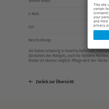
Telefon mobil:
E-Mail:
Ort:
Beschreibung:
Sie haben schwierig zu bewirtschaftendes Geländ
Abräumen des Mähguts, auch für kleinere Flächen, 
Rinder ist ebenso möglich. Pflege wird der Fläc
Zurück zur Übersicht