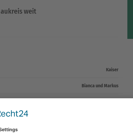
aukreis weit
Kaiser
Bianca und Markus
Reibschenhof, 78120 Furtwangen-Rohrbach
Reibschental 12