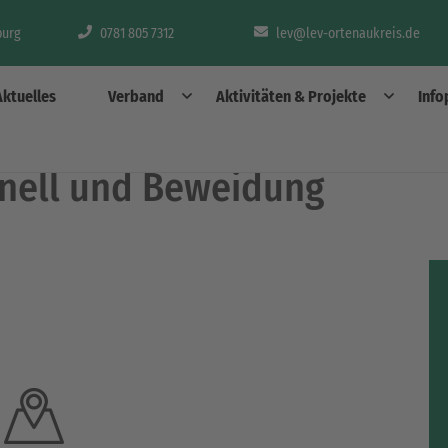
burg
0781 805 7312
lev@lev-ortenaukreis.de
Aktuelles
Verband
Aktivitäten & Projekte
Info
inell und Beweidung