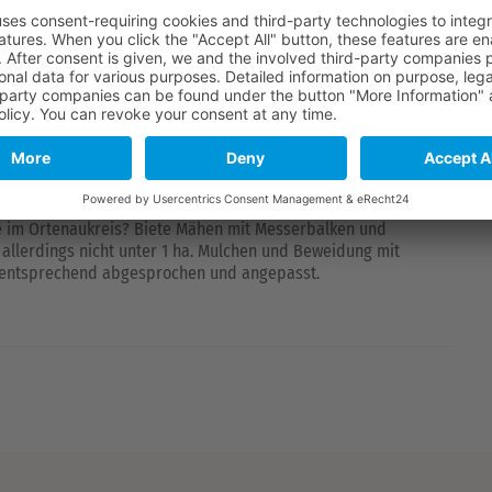
0151 157157 75
kaisers-gold@freenet.de
Ortenaukreis weit
e im Ortenaukreis? Biete Mähen mit Messerbalken und
allerdings nicht unter 1 ha. Mulchen und Beweidung mit
he entsprechend abgesprochen und angepasst.