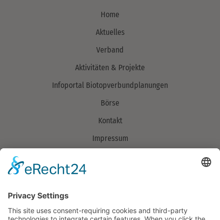
Home
Aktuelles
Verband
Aktivitäten & Projekte
Infoportal Biotopverbundplanungen
Börse
Kontakt
Impressum
Datenschutzerklärung
Verband
Über uns