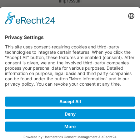
Impressum
Datenschutzerklärung
Verband
Über uns
> Mitglieder
Aufgaben
Organisation
Team
© 2026 Copyright Landschaftserhaltungsverband Ortenaukreis
e.V. Alle Rechte vorhanden.